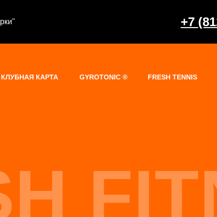
+7 (81
ерки"
КЛУБНАЯ КАРТА
GYROTONIC ®
FRESH TENNIS
H FI