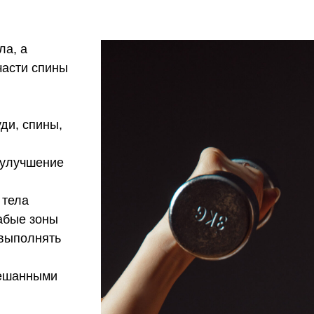
ла, а
части спины
ди, спины,
 улучшение
 тела
лабые зоны
 выполнять
мешанными