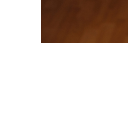
ВКУ
НА ТУР