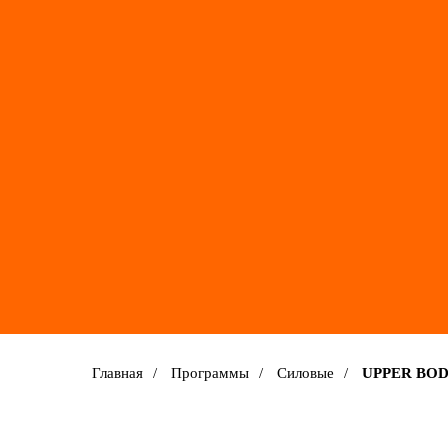
Главная
/
Программы
/
Силовые
/
UPPER BO