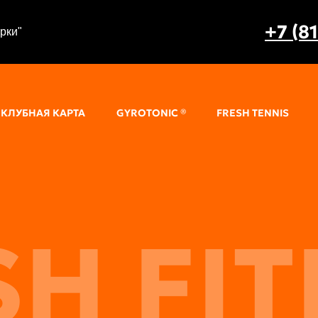
+7 (8
ерки"
КЛУБНАЯ КАРТА
GYROTONIC ®
FRESH TENNIS
SH FI