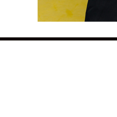
ВКУ
НА ТУР