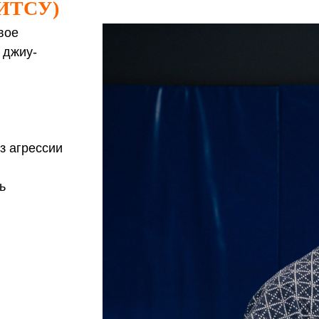
ИТСУ)
вое
 джиу-
з агрессии
ь