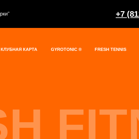
+7 (81
ерки"
КЛУБНАЯ КАРТА
GYROTONIC ®
FRESH TENNIS
H FI