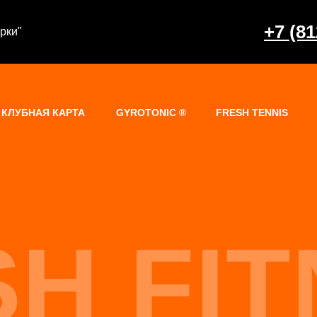
+7 (81
ерки"
КЛУБНАЯ КАРТА
GYROTONIC ®
FRESH TENNIS
H FI