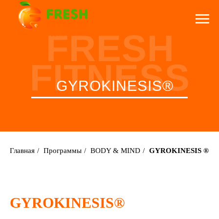
FRESH
FITNESS
GYROKINESIS®
Главная
/
Программы
/
BODY & MIND
/
GYROKINESIS ®
GYROKINESIS®