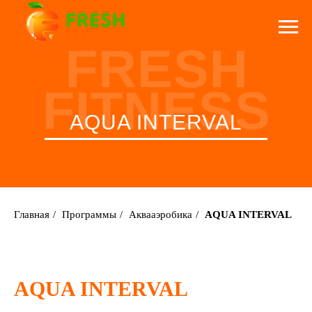
FRESH
FITNESS
AQUA INTERVAL
Главная
/
Программы
/
Аквааэробика
/
AQUA INTERVAL
AQUA INTERVAL